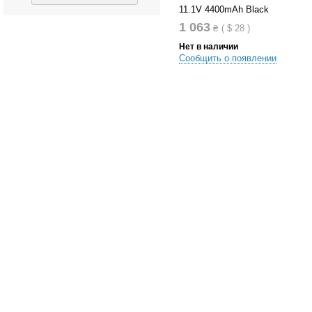
11.1V 4400mAh Black
1 063
₴
(
$
28
)
Нет в наличии
Сообщить о появлении
В список сравнений
В список желания