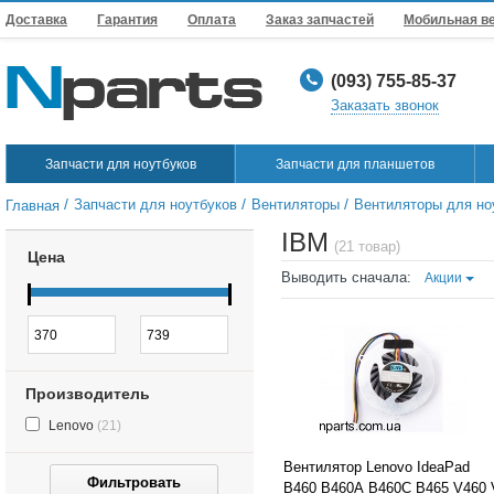
Доставка
Гарантия
Оплата
Заказ запчастей
Мобильная в
(093) 755-85-37
Заказать звонок
Запчасти для ноутбуков
Запчасти для планшетов
/
/
/
Запчасти для ноутбуков
Вентиляторы
Вентиляторы для но
Главная
IBM
(21 товар)
Цена
Выводить сначала:
Акции
Производитель
Lenovo
(21)
Вентилятор Lenovo IdeaPad
Фильтровать
B460 B460A B460C B465 V460