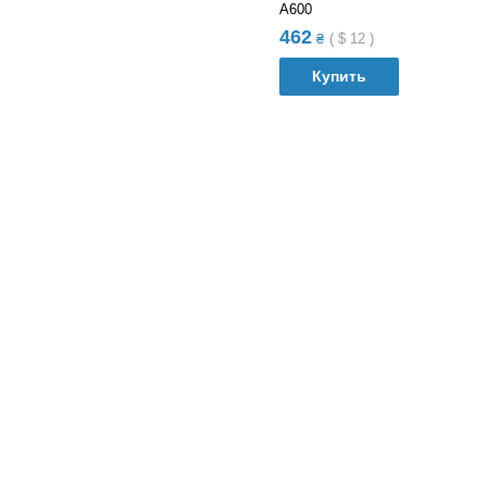
A600
462
₴
(
$
12
)
Купить
В список сравнений
В список желания