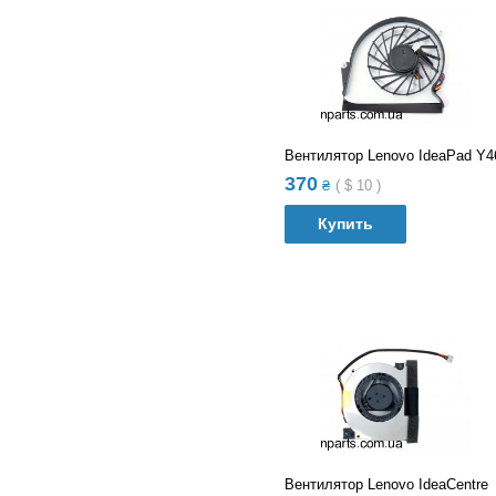
Вентилятор Lenovo IdeaPad Y4
370
₴
(
$
10
)
Купить
В список сравнений
В список желания
Вентилятор Lenovo IdeaCentre