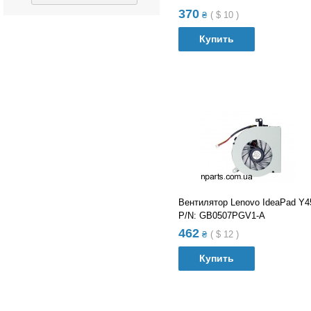
370
₴
(
$
10
)
Купить
В список сравнений
В список желания
Вентилятор Lenovo IdeaPad Y4
P/N: GB0507PGV1-A
462
₴
(
$
12
)
Купить
В список сравнений
В список желания