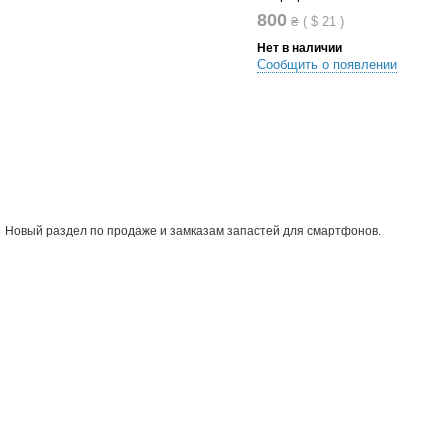
800
₴
(
$
21
)
Нет в наличии
Сообщить о появлении
В список сравнений
В список желания
Новый раздел по продаже и замказам запастей для смартфонов.