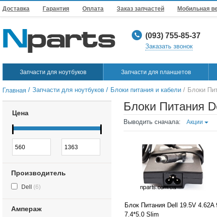
Доставка
Гарантия
Оплата
Заказ запчастей
Мобильная в
(093) 755-85-37
Заказать звонок
Запчасти для ноутбуков
Запчасти для планшетов
/
/
/
Запчасти для ноутбуков
Блоки питания и кабели
Блоки Пит
Главная
Блоки Питания De
Цена
Выводить сначала:
Акции
Производитель
Dell
(6)
Блок Питания Dell 19.5V 4.62A
Ампераж
7.4*5.0 Slim