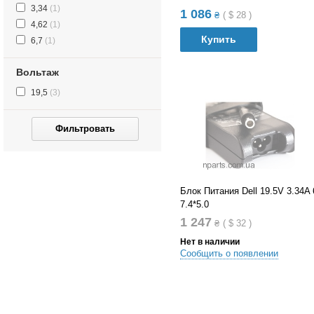
3,34
(1)
1 086
₴
(
$
28
)
4,62
(1)
Купить
6,7
(1)
В список сравнений
Вольтаж
В список желания
19,5
(3)
Вольтаж
Фильтровать
Блок Питания Dell 19.5V 3.34A
7.4*5.0
1 247
₴
(
$
32
)
Нет в наличии
Сообщить о появлении
В список сравнений
В список желания
Вольтаж