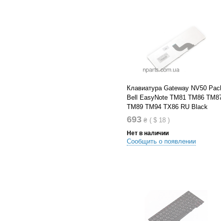
В список желания
Клавиатура Gateway NV50 Pac
Bell EasyNote TM81 TM86 TM8
TM89 TM94 TX86 RU Black
693
₴
(
$
18
)
Нет в наличии
Сообщить о появлении
В список сравнений
В список желания