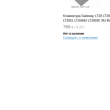
Клавиатура Gateway LT20 LT20
LT2021 LT2044U LT2003C RU Bl
785
₴
(
$
20
)
Нет в наличии
Сообщить о появлении
В список сравнений
В список желания