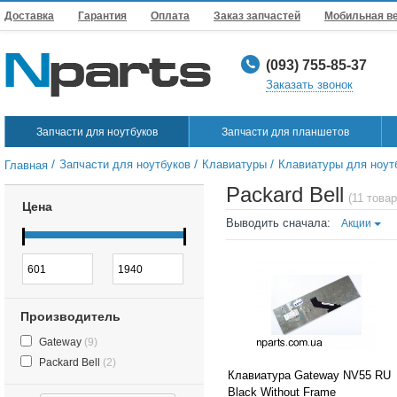
Доставка
Гарантия
Оплата
Заказ запчастей
Мобильная в
(093) 755-85-37
Заказать звонок
Запчасти для ноутбуков
Запчасти для планшетов
/
/
/
Запчасти для ноутбуков
Клавиатуры
Клавиатуры для ноут
Главная
Packard Bell
(11 товар
Цена
Выводить сначала:
Акции
Производитель
Gateway
(9)
Packard Bell
(2)
Клавиатура Gateway NV55 RU
Black Without Frame