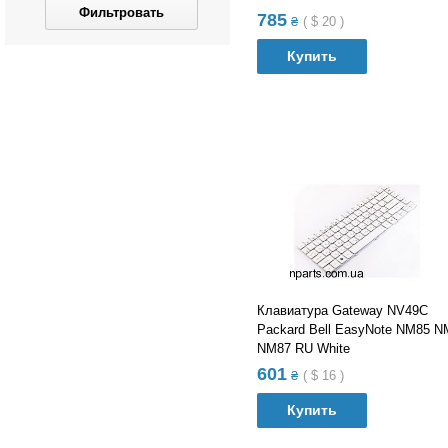
Фильтровать
785
₴
(
$
20
)
Купить
В список сравнений
В список желания
Клавиатура Gateway NV49C
Packard Bell EasyNote NM85 N
NM87 RU White
601
₴
(
$
16
)
Купить
В список сравнений