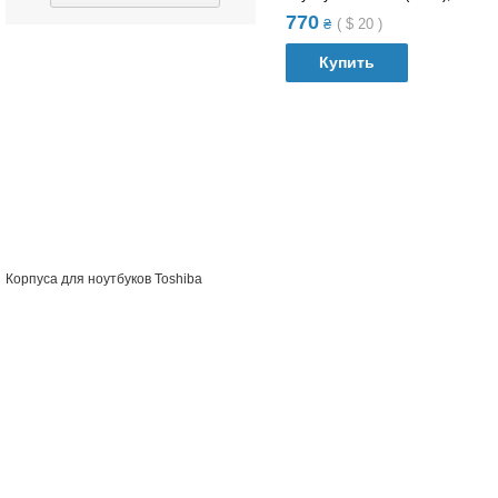
770
₴
(
$
20
)
Купить
В список сравнений
В список желания
Корпуса для ноутбуков Toshiba