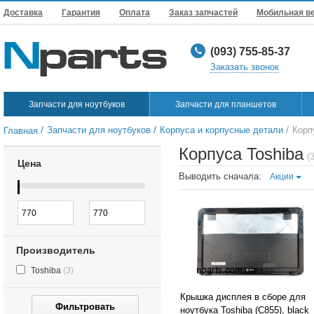
Доставка
Гарантия
Оплата
Заказ запчастей
Мобильная в
(093) 755-85-37
Заказать звонок
Запчасти для ноутбуков
Запчасти для планшетов
/
/
/
Запчасти для ноутбуков
Корпуса и корпусные детали
Корп
Главная
Корпуса Toshiba
(
Цена
Выводить сначала:
Акции
Производитель
Toshiba
(3)
Крышка дисплея в сборе для
Фильтровать
ноутбука Toshiba (C855), black