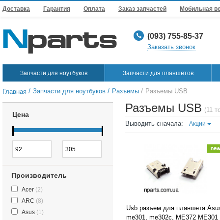
Доставка
Гарантия
Оплата
Заказ запчастей
Мобильная в
(093) 755-85-37
Заказать звонок
Запчасти для ноутбуков
Запчасти для планшетов
/
/
/
Запчасти для ноутбуков
Разъемы
Разъемы USB
Главная
Разъемы USB
(11 т
Цена
Выводить сначала:
Акции
Производитель
Acer
(2)
ARC
(8)
Usb разъем для планшета Asu
Asus
(1)
me301, me302c, ME372 ME301