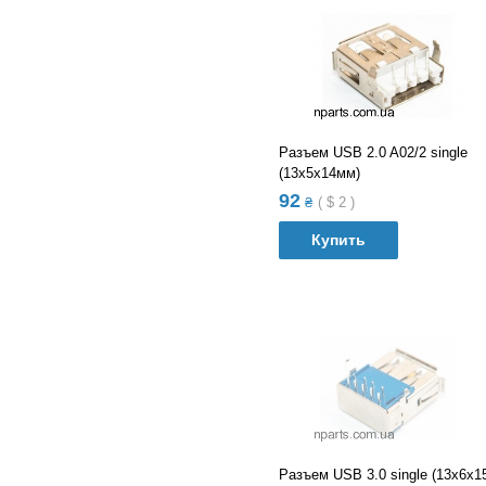
Разъем USB 2.0 A02/2 single
(13х5х14мм)
92
₴
(
$
2
)
Купить
В список сравнений
В список желания
Разъем USB 3.0 single (13х6х1