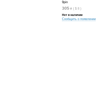
9pin
305
₴
(
$
8
)
Нет в наличии
Сообщить о появлении
В список сравнений
В список желания