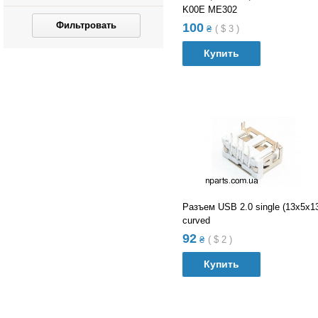
K00E ME302
Фильтровать
100
₴
(
$
3
)
Купить
В список сравнений
В список желания
Разъем USB 2.0 single (13х5х1
curved
92
₴
(
$
2
)
Купить
В список сравнений
В список желания