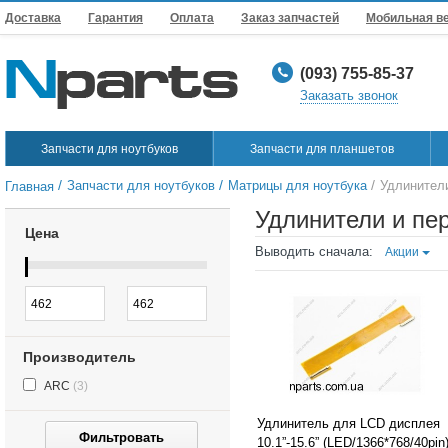
Доставка
Гарантия
Оплата
Заказ запчастей
Мобильная в
(093) 755-85-37
Заказать звонок
Запчасти для ноутбуков
Запчасти для планшетов
/
/
/
Запчасти для ноутбуков
Матрицы для ноутбука
Удлинител
Главная
Удлинители и пе
Цена
Выводить сначала:
Акции
Производитель
ARC
(3)
Удлинитель для LCD дисплея
Фильтровать
10.1”-15.6” (LED/1366*768/40pin