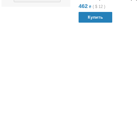
462
₴
(
$
12
)
Купить
В список сравнений
В список желания