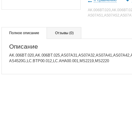
AK.006BT.020,AK.006BT.
AS07A51,AS07A52,AS07A
Полное описание
Отзывы
(0)
Описание
AK.006BT.020,AK.006BT.025,AS07A31,AS07A32,AS07A41,AS07A42,AS0
AS4520G,LC.BTP00.012,LC.AHA00.001,MS2219,MS2220