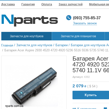
Доставка
Гарантия
Оплата
Заказ запчастей
Мобильная в
(093) 755-85-37
Заказать звонок
Запчасти для ноутбуков
Запчасти для планшетов
/
/
/
Запчасти для ноутбуков
Батареи
Батареи для ноутбуков A
Главная
/
Батарея Acer Aspire 2930 4520 4720 4920 5236 5516 5536 5735 5740 1
Батарея Acer
4720 4920 52
5740 11.1V 6
Артикул:
4392
2 079
₴
(
$
54
)
Купить
К сравнению