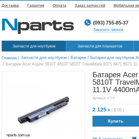
Доставка
Гарантия
Оплата
Заказ запчастей
Мобильная в
(093) 755-85-37
Заказать звонок
Запчасти для ноутбуков
Запчасти для планшетов
/
/
/
Запчасти для ноутбуков
Батареи
Батареи для ноутбуков A
Главная
/
Батарея Acer Aspire 3810T 4810T 5810T TravelMate 8371 8471 8571 11
Батарея Acer
5810T Travel
11.1V 4400mA
Артикул:
4374
2 125
₴
(
$
55
)
Купить
К сравнению