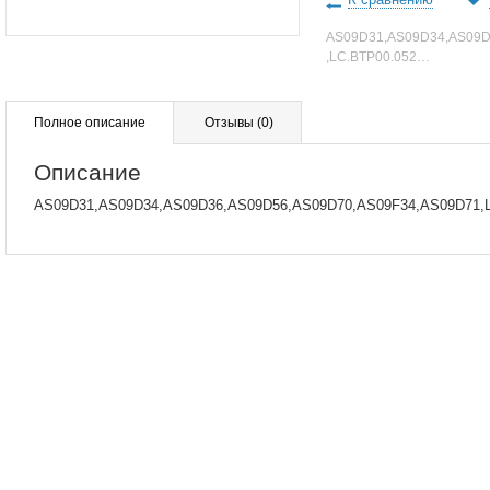
AS09D31,AS09D34,AS09D
,LC.BTP00.052…
Полное описание
Отзывы
(0)
Описание
AS09D31,AS09D34,AS09D36,AS09D56,AS09D70,AS09F34,AS09D71,L